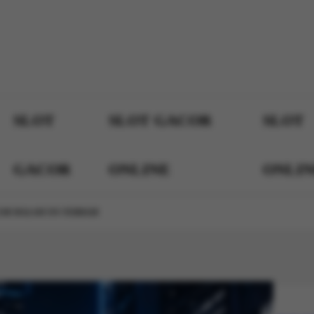
SLOT
SLOT GACOR
SLOT
GACOR
ONLINE
ONLI
COR MALAM INI TERBAIK