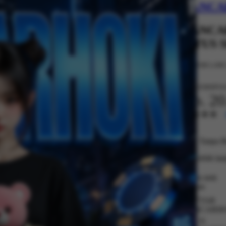
LANCA
LANCAR
SITUS
DAFTAR LAN
|
0168-ESIO9T4
Rp. 20
4.5
dari
5
Topi Tanpa B
bintang,
nilai
rating
Info lebih lan
rata-
rata.
dalam stok
Read
ukuran
13
Reviews.
DAFTAR
Tautan
LANCARH
halaman
SITUS
yang