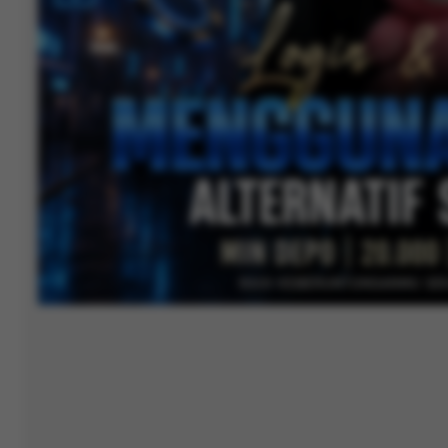
Skip to the beginning of the images gallery