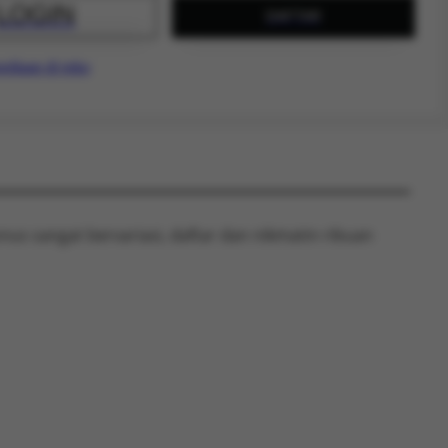
LOGIN
DAFTAR
sediaan di toko
nus sangat bervariasi, daftar dan nikmatin ribuan