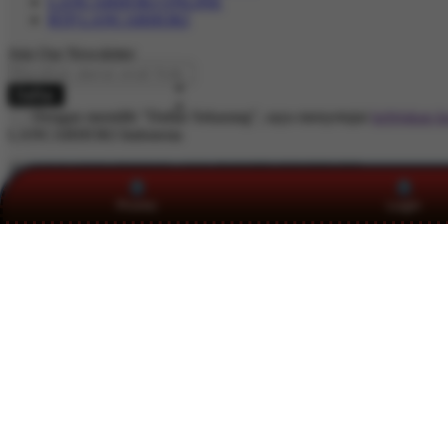
LANCARHOKI ONLINE
RTP LANCARHOKI
Join Our Newsletter
Daftar
Dengan memilih "Daftar Sekarang", saya menyetujui
kebijakan 
LANCARHOKI Indonesia
2026 © LANCARHOKI - ALL RIGHTS RESERVED.
Promo
Login
Harga dapat berubah sewaktu-waktu tanpa pemberitahuan. Produk yan
Close
Periksa ketersediaan di toko
Gunakan Lokasi Saya Sekarang
Close
CHECKOUT OUT AS A NEW CUSTOMER
Dengan membuat akun, anda akan mendapat kelebihan: