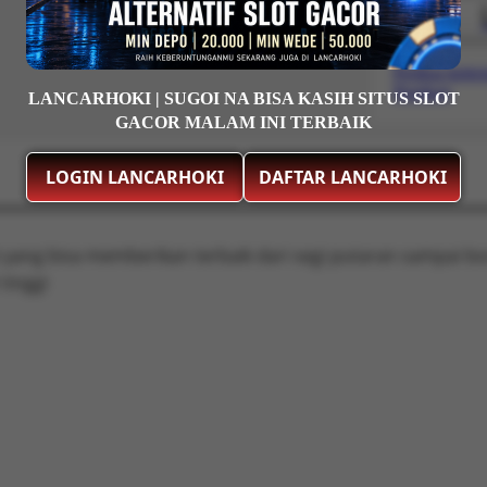
Periksa keter
Bagikan
LANCARHOKI | SUGOI NA BISA KASIH SITUS SLOT
GACOR MALAM INI TERBAIK
LOGIN LANCARHOKI
DAFTAR LANCARHOKI
 yang bisa memberikan terbaik dari segi putaran sampai bo
tinggi