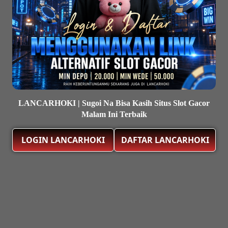
LANCARHOKI | Sugoi Na Bisa Kasih Situs Slot Gacor
Malam Ini Terbaik
LOGIN LANCARHOKI
DAFTAR LANCARHOKI