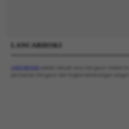
LANCARHOKI
LANCARHOKI
adalah sebuah situs slot gacor malam ini
permainan slot gacor dan tingkat kemenangan sangat 