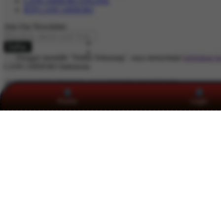
LANCARHOKI ONLINE
RTP LANCARHOKI
Join Our Newsletter
Daftar
Dengan memilih "Daftar Sekarang", saya menyetujui
kebijakan 
LANCARHOKI Indonesia
2026 © LANCARHOKI - ALL RIGHTS RESERVED.
Promo
Login
Harga dapat berubah sewaktu-waktu tanpa pemberitahuan. Produk yan
Close
Periksa ketersediaan di toko
Gunakan Lokasi Saya Sekarang
Close
CHECKOUT OUT AS A NEW CUSTOMER
Dengan membuat akun, anda akan mendapat kelebihan: