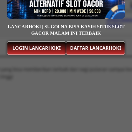
Periksa keter
Bagikan
LANCARHOKI | SUGOI NA BISA KASIH SITUS SLOT
GACOR MALAM INI TERBAIK
LOGIN LANCARHOKI
DAFTAR LANCARHOKI
 yang bisa memberikan terbaik dari segi putaran sampai bo
tinggi