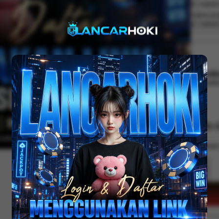
LANCARH
sama.
ALTERNAT
LANCARH
Pengembalia
setelah pembe
GRATIS 
Buat pesanan