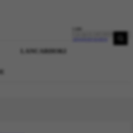
CARI
CARI
ADVANCED SEARCH
LANCARHOKI
NE