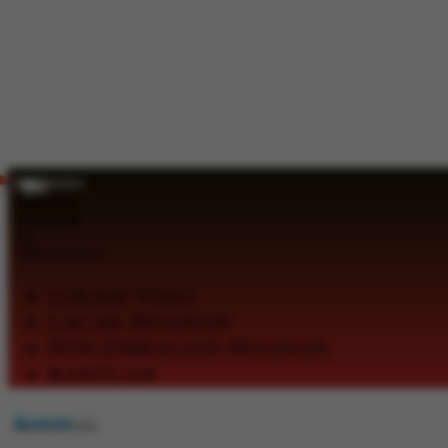
INDONESIA
GRATIS
ONGKIR
SE-
INDONESIA!
LOKASI TOKO
LACAK PESANAN
PENGEMBALIAN PESANAN
BANTUAN