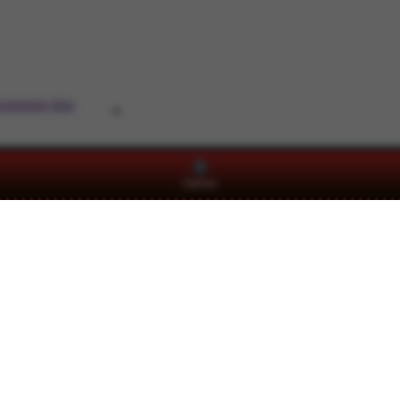
keamanan data
Daftar
g ditampilkan mungkin tidak tersedia di toko kami.
CHECKOUT DENGAN MENGGUNAKAN AKUN ANDA
Email Anda