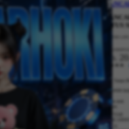
LANCA
LANCAR
SITUS
DAFTAR LAN
|
0168-ESIO9T4
Rp. 20
4.5
dari
5
Topi Tanpa B
bintang,
nilai
rating
Info lebih lan
rata-
rata.
dalam stok
Read
ukuran
13
Reviews.
DAFTAR
Tautan
LANCARH
halaman
SITUS
yang