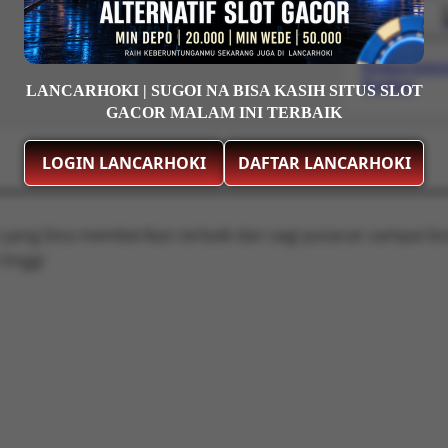
Periksa keter
Bagikan
LANCARHOKI | SUGOI NA BISA KASIH SITUS SLOT
GACOR MALAM INI TERBAIK
LOGIN LANCARHOKI
DAFTAR LANCARHOKI
 yang bisa memberikan terbaik dari segi putaran sampai bo
tinggi