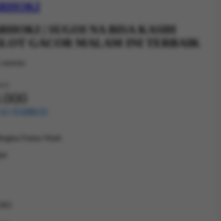
RHOKI
HOKI | SUGOI NA BISA KASIH
 SLOT GACOR MALAM INI TERBAIK
CARHOKI
1LS
.000
4.5
(01688610)
ingkai Futura Wash
jut
OKI