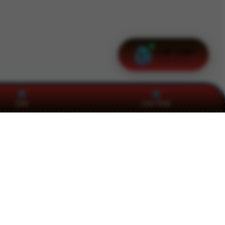
LIVE CHAT
Online 24 Jam
Link
Live Chat