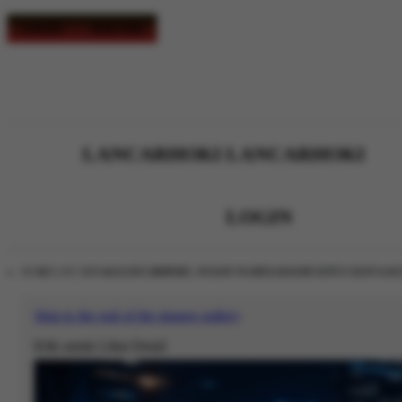
LOGIN
DAFTAR
LANCARHOKI
LANCARHOKI
LOGIN
HOME
LANCARHOKI
LANCARHOKI | SUGOI NA BISA KASIH SITUS SLOT GA
Skip to the end of the images gallery
Klik untuk Lihat Detail