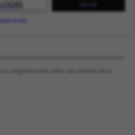
LOGIN
DAFTAR
sediaan di toko
nus sangat bervariasi, daftar dan nikmatin ribuan