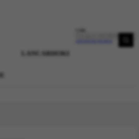
CARI
CARI
ADVANCED SEARCH
LANCARHOKI
NE