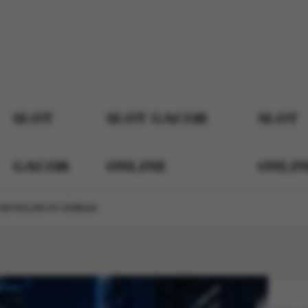
SLOT
SLOT GACOR
SLOT
GACOR
ONLINE
ONLI
COR MALAM INI TERBAIK