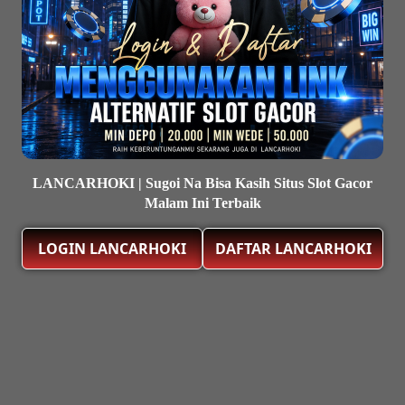
LANCARHOKI | Sugoi Na Bisa Kasih Situs Slot Gacor
Malam Ini Terbaik
LOGIN LANCARHOKI
DAFTAR LANCARHOKI