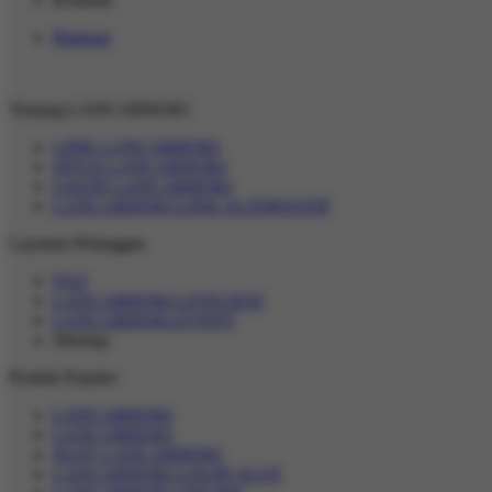
Bantuan
Tentang LANCARHOKI
LINK LANCARHOKI
SITUS LANCARHOKI
LOGIN LANCARHOKI
LANCARHOKI LINK ALTERNATIF
Layanan Pelanggan
FAQ
LANCARHOKI LIVECHAT
LANCARHOKI EVENT
Sitemap
Produk Populer
LANCARHOKI
LANCARHOKI
SLOT LANCARHOKI
LANCARHOKI LOGIN SLOT