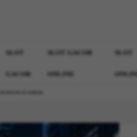
SLOT
SLOT GACOR
SLOT
GACOR
ONLINE
ONLI
COR MALAM INI TERBAIK