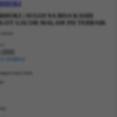
RHOKI
HOKI | SUGOI NA BISA KASIH
 SLOT GACOR MALAM INI TERBAIK
CARHOKI
1LS
.000
4.5
(01688610)
ingkai Futura Wash
jut
OKI