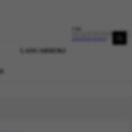
CARI
CARI
ADVANCED SEARCH
LANCARHOKI
NE