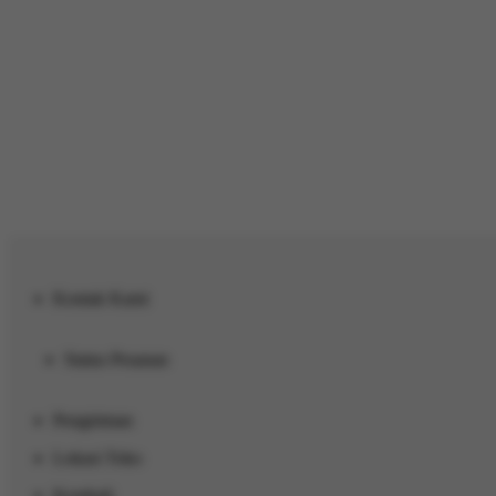
Kontak Kami
Status Pesanan
Pengiriman
Lokasi Toko
Kembali