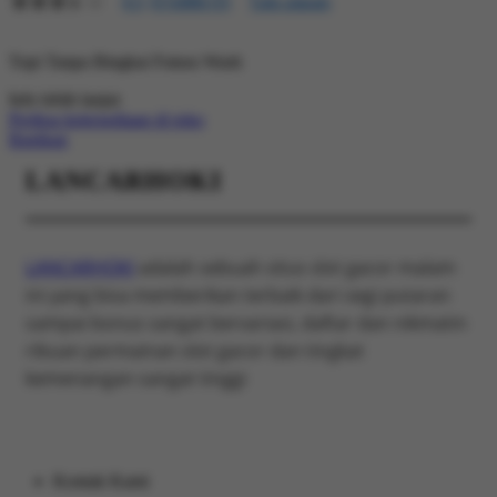
4.5
(01688610)
Tulis ulasan
4.5
dari
5
Topi Tanpa Bingkai Futura Wash
bintang,
nilai
rating
Info lebih lanjut
rata-
Periksa ketersediaan di toko
rata.
Bagikan
Read
13
LANCARHOKI
Reviews.
Tautan
halaman
yang
sama.
LANCARHOKI
adalah sebuah situs slot gacor malam
ini yang bisa memberikan terbaik dari segi putaran
sampai bonus sangat bervariasi, daftar dan nikmatin
ribuan permainan slot gacor dan tingkat
kemenangan sangat tinggi
Kontak Kami