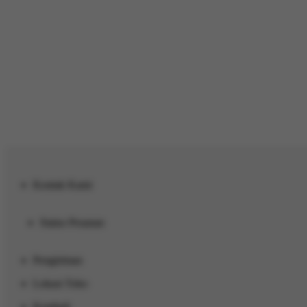
Kontak Kami
Status Pesanan
Pengiriman
Lokasi Toko
Kembali