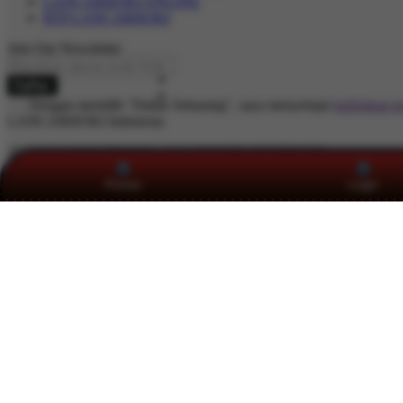
LANCARHOKI ONLINE
RTP LANCARHOKI
Join Our Newsletter
Daftar
Dengan memilih "Daftar Sekarang", saya menyetujui
kebijakan 
LANCARHOKI Indonesia
2026 © LANCARHOKI - ALL RIGHTS RESERVED.
Promo
Login
Harga dapat berubah sewaktu-waktu tanpa pemberitahuan. Produk yan
Close
Periksa ketersediaan di toko
Gunakan Lokasi Saya Sekarang
Close
CHECKOUT OUT AS A NEW CUSTOMER
Dengan membuat akun, anda akan mendapat kelebihan: