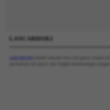
LANCARHOKI
LANCARHOKI
adalah sebuah situs slot gacor malam ini
permainan slot gacor dan tingkat kemenangan sangat 