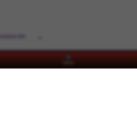
keamanan data
Daftar
g ditampilkan mungkin tidak tersedia di toko kami.
CHECKOUT DENGAN MENGGUNAKAN AKUN ANDA
Email Anda