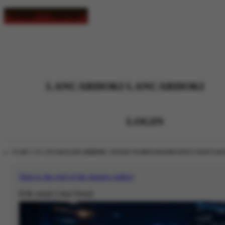
LOGIN
DAFTAR
LANCARHOKI
LANCARHOKI
LOGIN
HOME
LANCARHOKI
LANCARHOKI | SUGOI NA BISA KASIH SITUS SLOT GA
Skip to the end of the images gallery
Klik untuk Lihat Detail