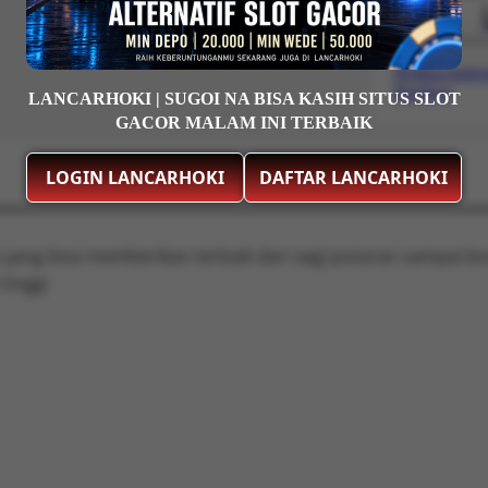
Periksa keter
Bagikan
LANCARHOKI | SUGOI NA BISA KASIH SITUS SLOT
GACOR MALAM INI TERBAIK
LOGIN LANCARHOKI
DAFTAR LANCARHOKI
 yang bisa memberikan terbaik dari segi putaran sampai bo
tinggi