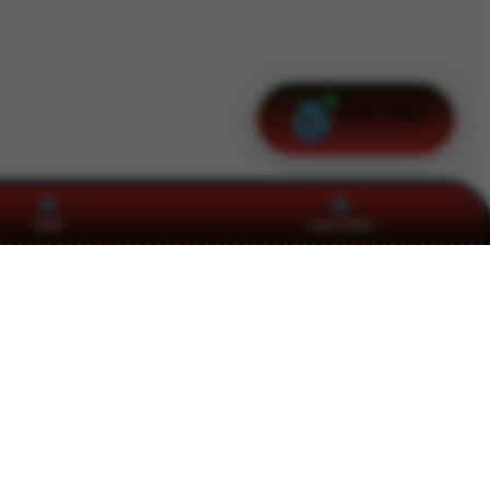
LIVE CHAT
Online 24 Jam
Link
Live Chat