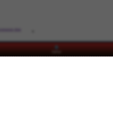
keamanan data
Daftar
g ditampilkan mungkin tidak tersedia di toko kami.
CHECKOUT DENGAN MENGGUNAKAN AKUN ANDA
Email Anda