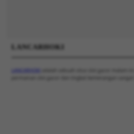
LANCARHOKI
LANCARHOKI
adalah sebuah situs slot gacor malam ini
permainan slot gacor dan tingkat kemenangan sangat 