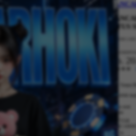
LANCA
LANCAR
SITUS
DAFTAR LAN
|
0168-ESIO9T4
Rp. 20
4.5
dari
5
Topi Tanpa B
bintang,
nilai
rating
Info lebih lan
rata-
rata.
dalam stok
Read
ukuran
13
Reviews.
DAFTAR
Tautan
LANCARH
halaman
SITUS
yang