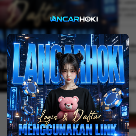
LANCARH
sama.
ALTERNAT
LANCARH
Pengembalia
setelah pembe
GRATIS 
Buat pesanan