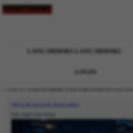
LOGIN
DAFTAR
LANCARHOKI
LANCARHOKI
LOGIN
HOME
LANCARHOKI
LANCARHOKI | SUGOI NA BISA KASIH SITUS SLOT GA
Skip to the end of the images gallery
Klik untuk Lihat Detail