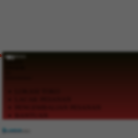
INDONESIA
GRATIS
ONGKIR
SE-
INDONESIA!
LOKASI TOKO
LACAK PESANAN
PENGEMBALIAN PESANAN
BANTUAN