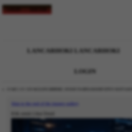
LOGIN
DAFTAR
LANCARHOKI
LANCARHOKI
LOGIN
HOME
LANCARHOKI
LANCARHOKI | SUGOI NA BISA KASIH SITUS SLOT GA
Skip to the end of the images gallery
Klik untuk Lihat Detail