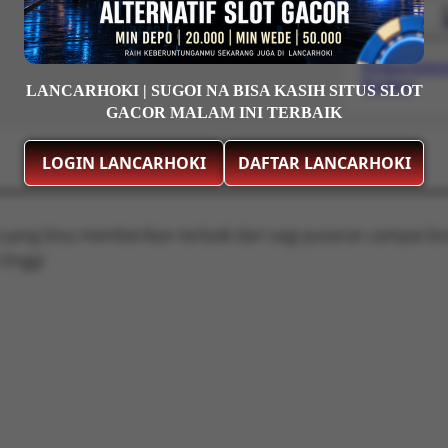
Periksa keter
Bagikan
LANCARHOKI | SUGOI NA BISA KASIH SITUS SLOT
GACOR MALAM INI TERBAIK
LOGIN LANCARHOKI
DAFTAR LANCARHOKI
 yang bisa memberikan terbaik dari segi putaran sampai bo
tinggi