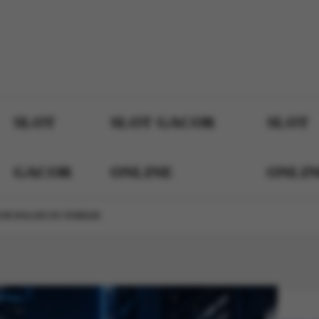
SLOT
SLOT GACOR
SLOT
GACOR
ONLINE
ONLI
COR MALAM INI TERBAIK