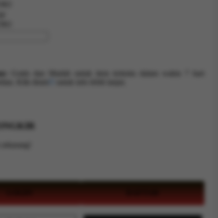
OKI
IF
OKI
n:
Gratis dan Mudah untuk item tertentu dalam waktu 7 hari
lian. Klik
disini
untuk info lebih lanjut.
ONGKIR
 sekarang!
LOGIN
DAFTAR