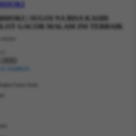
RHOKI
HOKI | SUGOI NA BISA KASIH
 SLOT GACOR MALAM INI TERBAIK
CARHOKI
1LS
.000
4.5
(01688610)
ingkai Futura Wash
jut
OKI