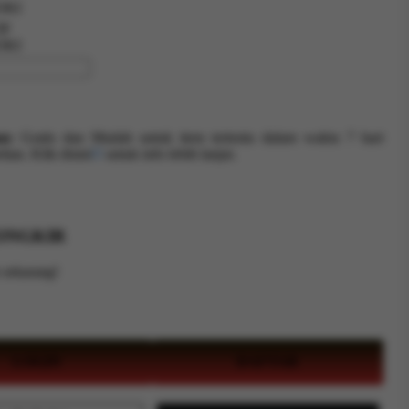
OKI
IF
OKI
n:
Gratis dan Mudah untuk item tertentu dalam waktu 7 hari
lian. Klik
disini
untuk info lebih lanjut.
ONGKIR
 sekarang!
LOGIN
DAFTAR