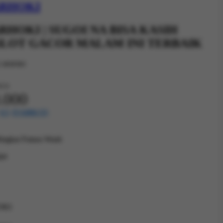
RHOKI
HOKI | SUGOI NA BISA KASIH
 SLOT GACOR MALAM INI TERBAIK
CARHOKI
1LS
.000
4.5
(01688610)
ingkai Futura Wash
jut
OKI