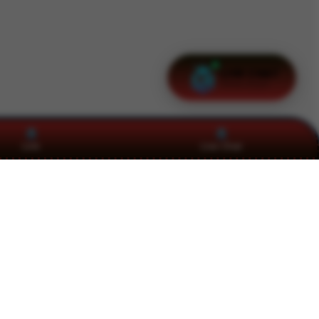
LIVE CHAT
Online 24 Jam
Link
Live Chat