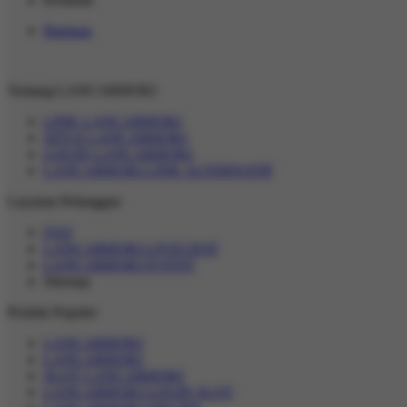
Bantuan
Tentang LANCARHOKI
LINK LANCARHOKI
SITUS LANCARHOKI
LOGIN LANCARHOKI
LANCARHOKI LINK ALTERNATIF
Layanan Pelanggan
FAQ
LANCARHOKI LIVECHAT
LANCARHOKI EVENT
Sitemap
Produk Populer
LANCARHOKI
LANCARHOKI
SLOT LANCARHOKI
LANCARHOKI LOGIN SLOT