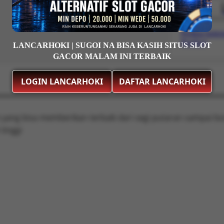
Periksa keter
Bagikan
LANCARHOKI | SUGOI NA BISA KASIH SITUS SLOT
GACOR MALAM INI TERBAIK
LOGIN LANCARHOKI
DAFTAR LANCARHOKI
 yang bisa memberikan terbaik dari segi putaran sampai bo
tinggi