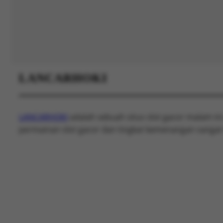
LANCARHOKI
LANCARHOKI
adalah sebuah situs slot gacor malam ini
permainan slot gacor dan tingkat kemenangan sangat 