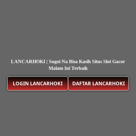
LANCARHOKI | Sugoi Na Bisa Kasih Situs Slot Gacor
Malam Ini Terbaik
LOGIN LANCARHOKI
DAFTAR LANCARHOKI