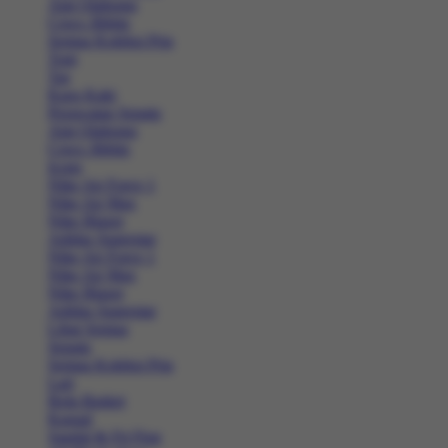
Alat Olahraga
Crocs Jibbitz
Semua Koleksi Pria
Topi
Tas
Kaos Kaki
Perawatan Sepatu
Alat Olahraga
Crocs Jibbitz
Icons
Nike Air Force 1
Nike Air Max
Nike Blazer
Adidas Superstar
Nike Air Force 1
Nike Air Max
Nike Blazer
Adidas Superstar
Lihat Semua
Sepatu
Semua Koleksi Pria
Lari
Bola Basket
Kasual
Sandal & Fit Flop