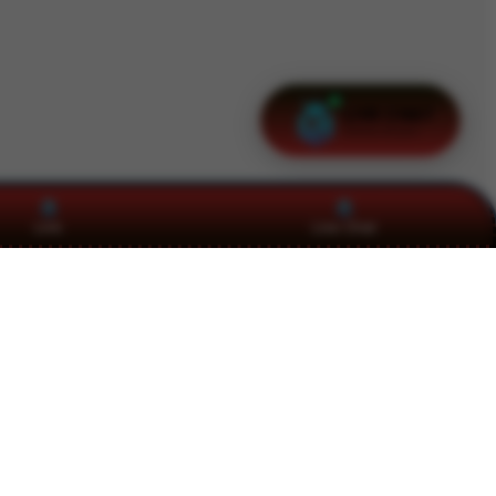
LIVE CHAT
Online 24 Jam
Link
Live Chat