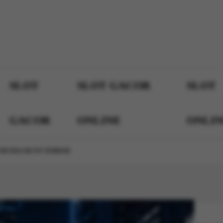
SLOT
SLOT GACOR
SLOT
GACOR
ONLINE
ONLI
COR MALAM INI TERBAIK