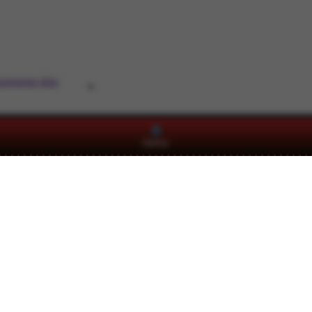
keamanan data
Daftar
g ditampilkan mungkin tidak tersedia di toko kami.
CHECKOUT DENGAN MENGGUNAKAN AKUN ANDA
Email Anda