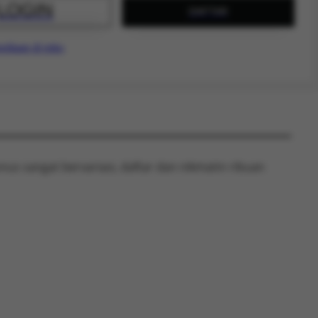
LOGIN
DAFTAR
sediaan di toko
nus sangat bervariasi, daftar dan nikmatin ribuan