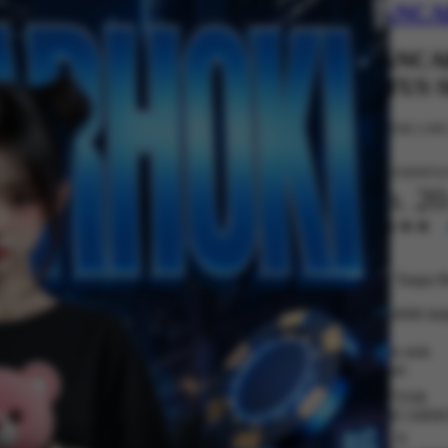
LANCA
LANCAR
SITUS
DAFTAR LAN
|
0168-ESIO9T4
Rp. 20
4.5
dari
5
Topi Tanpa B
bintang,
nilai
rating
Info lebih lan
rata-
rata.
dalam stok
Read
ukuran
13
Reviews.
DAFTAR
Tautan
LANCARH
halaman
SITUS
yang