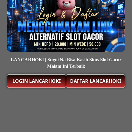
LANCARHOKI | Sugoi Na Bisa Kasih Situs Slot Gacor
Malam Ini Terbaik
LOGIN LANCARHOKI
DAFTAR LANCARHOKI