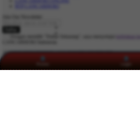
LANCARHOKI ONLINE
RTP LANCARHOKI
Join Our Newsletter
Daftar
Dengan memilih "Daftar Sekarang", saya menyetujui
kebijakan 
LANCARHOKI Indonesia
2026 © LANCARHOKI - ALL RIGHTS RESERVED.
Promo
Login
Harga dapat berubah sewaktu-waktu tanpa pemberitahuan. Produk yan
Close
Periksa ketersediaan di toko
Gunakan Lokasi Saya Sekarang
Close
CHECKOUT OUT AS A NEW CUSTOMER
Dengan membuat akun, anda akan mendapat kelebihan: