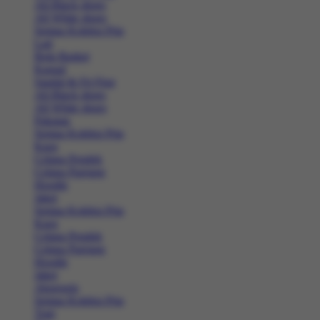
All Black shoes
All White shoes
Semua Koleksi Pria
Lari
Bola Basket
Kasual
Sandal & Fit Flop
All Black shoes
All White shoes
Pakaian
Semua Koleksi Pria
Kaos
Celana Pendek
Celana Panjang
Hoodie
Jaket
Semua Koleksi Pria
Kaos
Celana Pendek
Celana Panjang
Hoodie
Jaket
Aksesoris
Semua Koleksi Pria
Topi