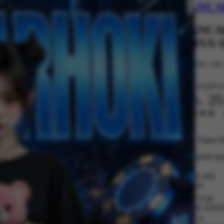
LANCA
LANCAR
SITUS
DAFTAR LAN
|
0168-ESIO9T4
Rp. 20
4.5
dari
5
Topi Tanpa B
bintang,
nilai
rating
Info lebih lan
rata-
rata.
dalam stok
Read
ukuran
13
Reviews.
DAFTAR
Tautan
LANCARH
halaman
SITUS
yang