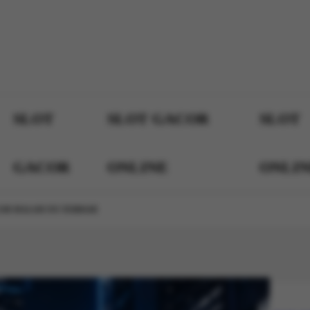
SLOT
SLOT GACOR
SLOT
GACOR
ONLINE
ONLI
COR MALAM INI TERBAIK