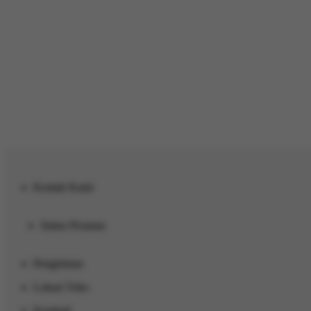
Kontak Kami
Status Pesanan
Pengiriman
Lokasi Toko
Kembali