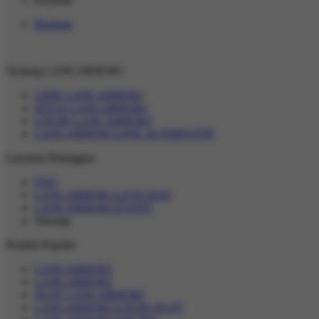
Bantuan
Tentang LANCARHOKI
LINK LANCARHOKI
SITUS LANCARHOKI
LOGIN LANCARHOKI
LANCARHOKI LINK ALTERNATIF
Layanan Pelanggan
FAQ
LANCARHOKI LIVECHAT
LANCARHOKI EVENT
Sitemap
Produk Populer
LANCARHOKI
LANCARHOKI
SLOT LANCARHOKI
LANCARHOKI LOGIN SLOT