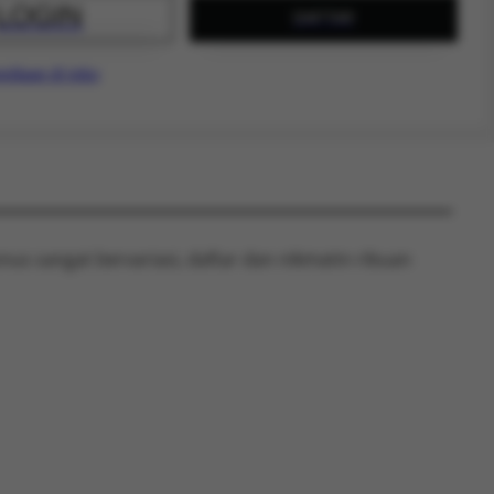
LOGIN
DAFTAR
sediaan di toko
nus sangat bervariasi, daftar dan nikmatin ribuan