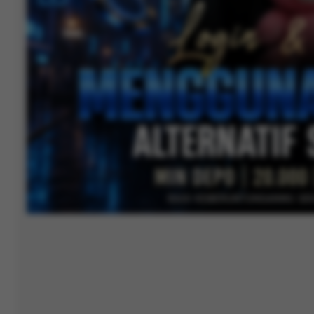
Skip to the beginning of the images gallery