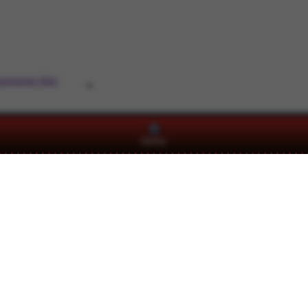
keamanan data
Daftar
g ditampilkan mungkin tidak tersedia di toko kami.
CHECKOUT DENGAN MENGGUNAKAN AKUN ANDA
Email Anda