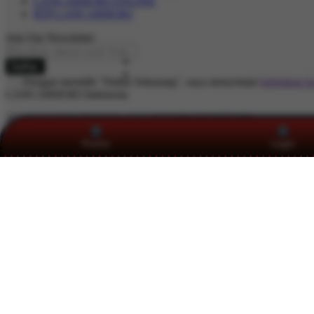
LANCARHOKI ONLINE
RTP LANCARHOKI
Join Our Newsletter
Daftar
Dengan memilih "Daftar Sekarang", saya menyetujui
kebijakan 
LANCARHOKI Indonesia
2026 © LANCARHOKI - ALL RIGHTS RESERVED.
Promo
Login
Harga dapat berubah sewaktu-waktu tanpa pemberitahuan. Produk yan
Close
Periksa ketersediaan di toko
Gunakan Lokasi Saya Sekarang
Close
CHECKOUT OUT AS A NEW CUSTOMER
Dengan membuat akun, anda akan mendapat kelebihan: