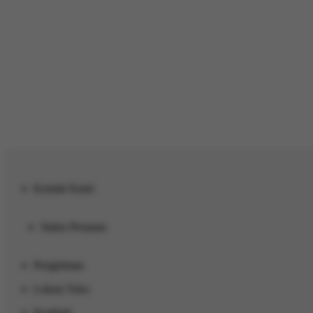
Kontak Kami
Status Pesanan
Pengiriman
Lokasi Toko
Kembali