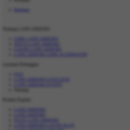
Bantuan
Tentang LANCARHOKI
LINK LANCARHOKI
SITUS LANCARHOKI
LOGIN LANCARHOKI
LANCARHOKI LINK ALTERNATIF
Layanan Pelanggan
FAQ
LANCARHOKI LIVECHAT
LANCARHOKI EVENT
Sitemap
Produk Populer
LANCARHOKI
LANCARHOKI
SLOT LANCARHOKI
LANCARHOKI LOGIN SLOT