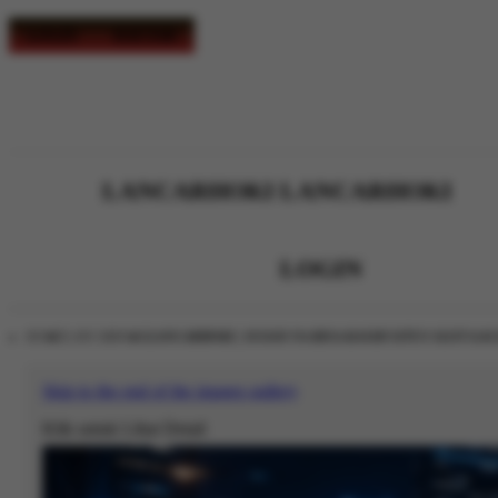
LOGIN
DAFTAR
LANCARHOKI
LANCARHOKI
LOGIN
HOME
LANCARHOKI
LANCARHOKI | SUGOI NA BISA KASIH SITUS SLOT GA
Skip to the end of the images gallery
Klik untuk Lihat Detail