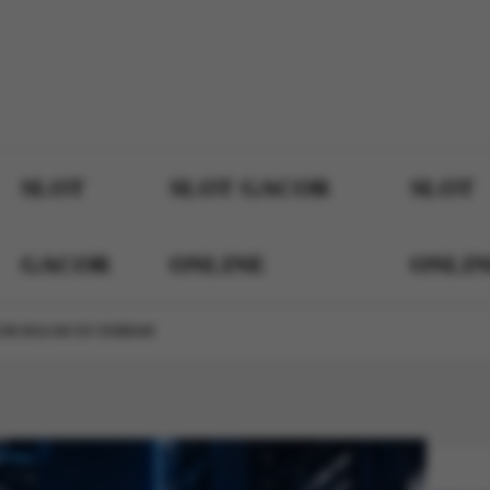
SLOT
SLOT GACOR
SLOT
GACOR
ONLINE
ONLI
COR MALAM INI TERBAIK