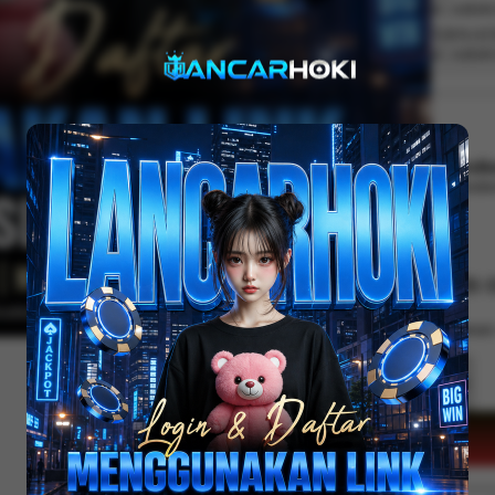
LANCARH
sama.
ALTERNAT
LANCARH
Pengembalia
setelah pembe
GRATIS 
Buat pesanan