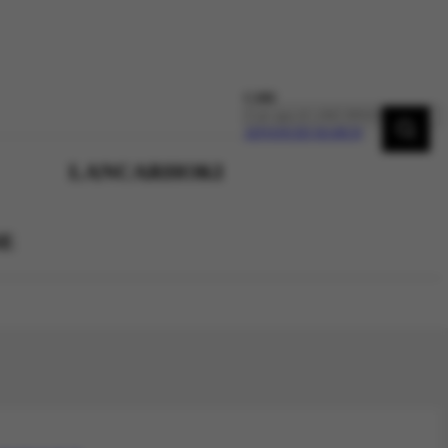
CARI
CARI
ADVANCED SEARCH
LANCARHOKI
NE