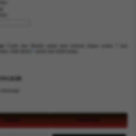
OKI
IF
OKI
n:
Gratis dan Mudah untuk item tertentu dalam waktu 7 hari
lian. Klik
disini
untuk info lebih lanjut.
ONGKIR
 sekarang!
LOGIN
DAFTAR