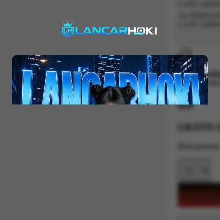
LANCARH
sama.
ALTERNAT
LANCARH
Pengembalia
setelah pembe
GRATIS 
Buat pesanan