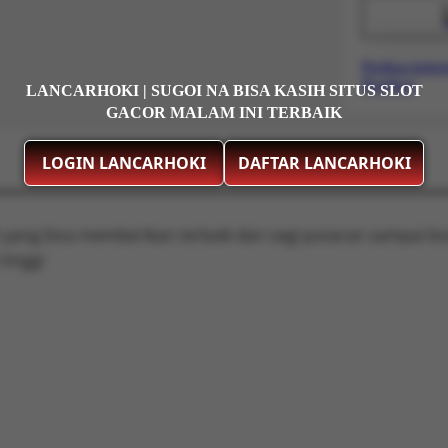
Periksa keter
Bagikan
LANCARHOKI | SUGOI NA BISA KASIH SITUS SLOT
GACOR MALAM INI TERBAIK
LOGIN LANCARHOKI
DAFTAR LANCARHOKI
 yang bisa memberikan terbaik dari segi putaran sampai bo
tinggi