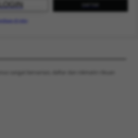
LOGIN
DAFTAR
sediaan di toko
nus sangat bervariasi, daftar dan nikmatin ribuan