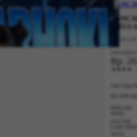
LANCA
LANCAR
SITUS
DAFTAR LAN
|
0168-ESIO9T4
Rp. 20
4.5
dari
5
Topi Tanpa B
bintang,
nilai
rating
Info lebih lan
rata-
rata.
dalam stok
Read
ukuran
13
Reviews.
DAFTAR
Tautan
LANCARH
halaman
SITUS
yang