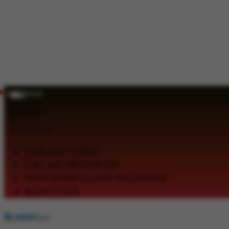
INDONESIA
GRATIS
ONGKIR
SE-
INDONESIA!
LOKASI TOKO
LACAK PESANAN
PENGEMBALIAN PESANAN
BANTUAN