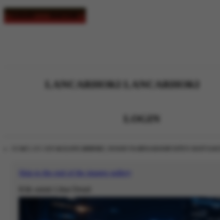
LOGIN
DAFTAR
LANCARHOKI
LANCARHOKI
LOGIN
HOME
LANCARHOKI
LANCARHOKI | SUGOI NA BISA KASIH SITUS SLOT GA
Skip to the end of the images gallery
Klik untuk Lihat Detail