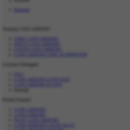
Bantuan
Tentang LANCARHOKI
LINK LANCARHOKI
SITUS LANCARHOKI
LOGIN LANCARHOKI
LANCARHOKI LINK ALTERNATIF
Layanan Pelanggan
FAQ
LANCARHOKI LIVECHAT
LANCARHOKI EVENT
Sitemap
Produk Populer
LANCARHOKI
LANCARHOKI
SLOT LANCARHOKI
LANCARHOKI LOGIN SLOT