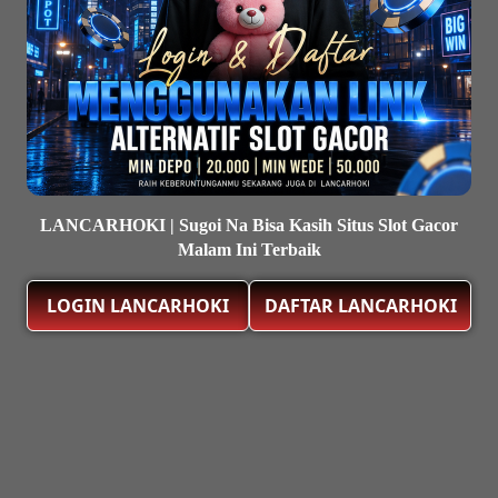
LANCARHOKI | Sugoi Na Bisa Kasih Situs Slot Gacor
Malam Ini Terbaik
LOGIN LANCARHOKI
DAFTAR LANCARHOKI